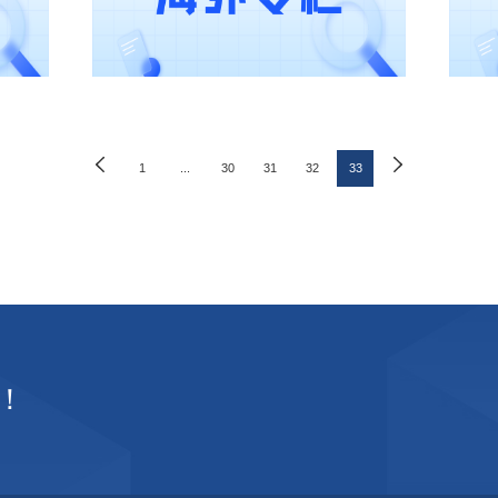
1
...
30
31
32
33
！