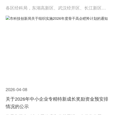
各区经科局，东湖高新区、武汉经开区、长江新区科
创局，东湖风景区经发局，各有关企业：根据《武汉
市促进科技成果转化的若干政策措施》（武政〔202
4〕2号），市科创局将组织实施2026年度武汉市骨干
高企瞪羚计划，有关事项通知如下：一、支持对象我
市有效期内的...
2026-04-08
关于2026年中小企业专精特新成长奖励资金预安排
情况的公示