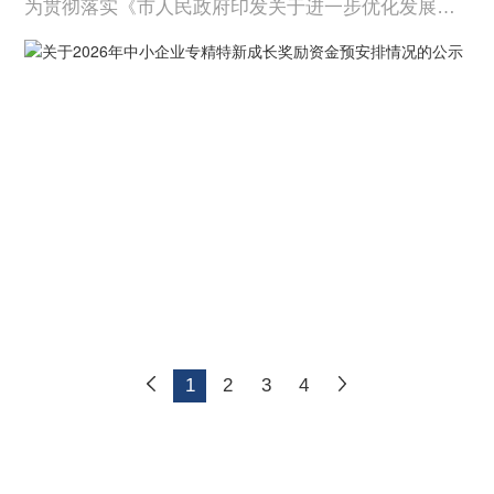
为贯彻落实《市人民政府印发关于进一步优化发展环
境激发市场活力推动中小企业突破性发展若干政策措
施的通知》（武政规〔2022〕23号）关于“获批专精特
新‘小巨人’企业，市级财政给予50万元奖励”的支持政
策，我局组织开展了2026年中小企业专精特新成长奖
励资...
1
2
3
4