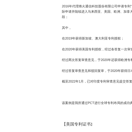
联系我们
2016年代理烽火通信科技股份有限公司申请专利
际申请并陆续进入马来西亚、美国、欧洲、加拿
段；
IPMall
其中，
在2019年获得新加坡、澳大利亚专利授权；
在2020年获得美国专利授权，经过各答复一次
经过两次答复审查意见，于2020年还获得欧洲
经过答复审查意见和驳回复审，于2020年获得日
截至2022年1月，已对印度专利审查意见提交
该案例是我所通过PCT进行全球专利布局的成功
【美国专利证书
】