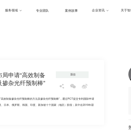
服务领域
企业资讯
关于智
专业团队
案例故事
布局申请“高效制备
通信
及掺杂光纤预制棒”
利“高效制备掺杂光纤预制棒的方法及掺杂光纤预制棒“，通过PCT提交专利国际申请
、日本、俄罗斯、韩国、印度、新加坡十个国家（地区）阶段；其中在2019年获