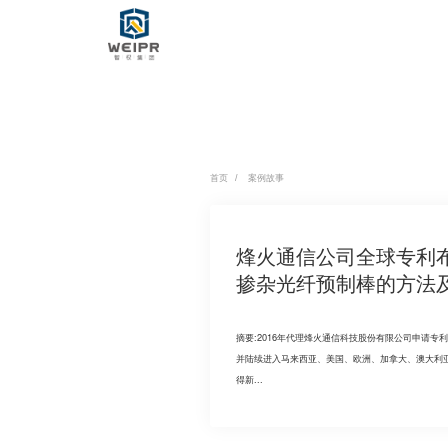
服务领域
专业团队
首页
/
案例故事
案例故事
烽火通信公司全球专利
掺杂光纤预制棒的方法
企业资讯
摘要:
2016年代理烽火通信科技股份有限公司申请专
并陆续进入马来西亚、美国、欧洲、加拿大、澳大利亚
关于智权
得新...