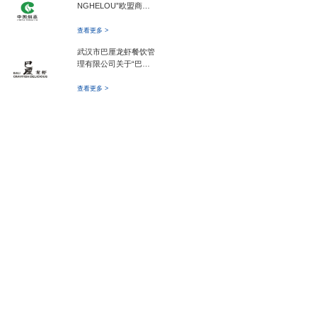
NGHELOU”欧盟商标
争议
查看更多 >
武汉市巴厘龙虾餐饮管
理有限公司关于“巴厘
龙虾”商标反不正当竞
争及商标侵权诉讼案
查看更多 >