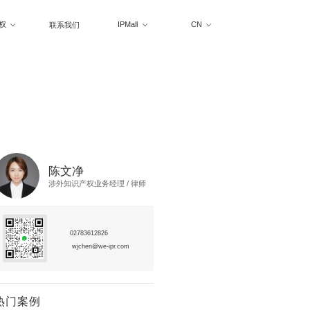
权
IPMall
CN
联系我们
陈文净
涉外知识产权业务经理 / 律师
02783612826
wjchen@we-ipr.com
热门案例